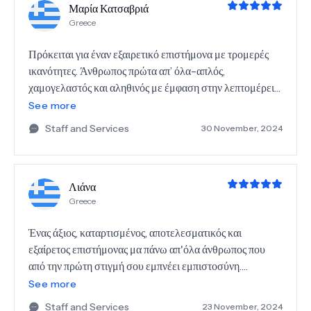
Μαρία Κατσαβριά
Greece
Πρόκειται για έναν εξαιρετικό επιστήμονα με τρομερές
ικανότητες. Άνθρωπος πρώτα απ’ όλα-απλός,
χαμογελαστός και αληθινός με έμφαση στην λεπτομέρεια
και μεγάλη προσοχή στον ασθενή. Γιατρέ σε
See more
ευχαριστούμε πολύ !!
Staff and Services
30 November, 2024
Λιάνα
Greece
Ένας άξιος, καταρτισμένος, αποτελεσματικός και
εξαίρετος επιστήμονας μα πάνω απ'όλα άνθρωπος που
από την πρώτη στιγμή σου εμπνέει εμπιστοσύνη.
(Ευχαριστώ ιδιαίτερα τον παθολόγο κύριο Δημήτριο-
See more
Αλέξανδρο Σταματόπουλο που μου τον συνέστησε).
Staff and Services
23 November, 2024