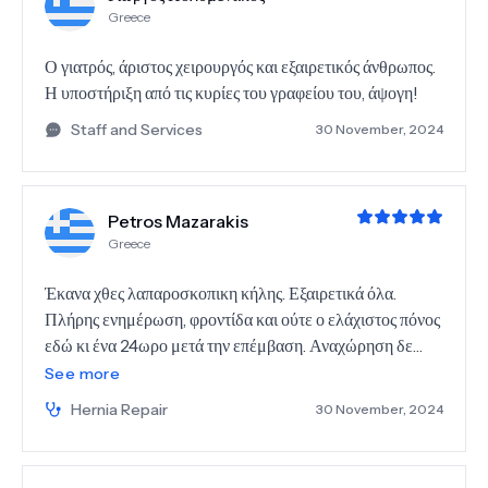
Greece
κήλης και αποκατάστασης με πλέγμα, με ελάχιστες
μετεγχειρητικές επιπτώσεις. Συγχαρητήρια και σε όλη την
Ο γιατρός, άριστος χειρουργός και εξαιρετικός άνθρωπος.
ομάδα του όπως και στην γραμματεία του ιατρείου του,
Η υποστήριξη από τις κυρίες του γραφείου του, άψογη!
που είναι πολύ υποστηρικτική.
Staff and Services
30 November, 2024
Petros Mazarakis
Greece
Έκανα χθες λαπαροσκοπικη κήλης. Εξαιρετικά όλα.
Πλήρης ενημέρωση, φροντίδα και ούτε ο ελάχιστος πόνος
εδώ κι ένα 24ωρο μετά την επέμβαση. Αναχώρηση δε
αυθημερόν. Σας ευχαριστώ πολύ κι εύχομαι πάντοτε ετσι
See more
ουσιαστική και ανθρώπινη προσέγγιση. Τις ευχαριστίες
Hernia Repair
30 November, 2024
μου και στην αναισθισιολογο Κα Παναγιώτου