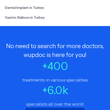
Dental Implant in Turkey
Gastric Balloon in Turkey
No need to search for more doctors,
wupdoc is here for you!
+
400
treatments in various specialties
+
6.0
k
specialists all over the world