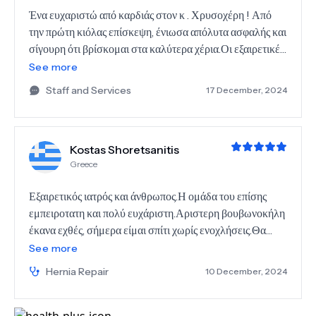
Ένα ευχαριστώ από καρδιάς στον κ . Χρυσοχέρη ! Από
την πρώτη κιόλας επίσκεψη, ένιωσα απόλυτα ασφαλής και
σίγουρη ότι βρίσκομαι στα καλύτερα χέρια.Οι εξαιρετικές
ιατρικές γνώσεις , η εμπειρία του , αλλά και η
See more
ενσυναίσθηση που επιδεικνύει πραγματικά τον
Staff and Services
17 December, 2024
ξεχωρίζουν . Με άκουσε με προσοχή, μου εξήγησε τα
πάντα με απλότητα και σαφήνεια, και έδειξε πραγματικό
ενδιαφέρον για την περίπτωσή μου. Η ομάδα του είναι
Kostas Shoretsanitis
επίσης καταπληκτική – επαγγελματίες, ευγενείς και πάντα
Greece
διαθέσιμοι για οτιδήποτε χρειάστηκα. Τον συστήνω
ανεπιφύλακτα σε οποιονδήποτε αναζητά έναν χειρουργό
Εξαιρετικός ιατρός και άνθρωπος.Η ομάδα του επίσης
που συνδυάζει άριστες ιατρικές γνώσεις, επαγγελματισμό
εμπειροτατη και πολύ ευχάριστη.Αριστερη βουβωνοκήλη
και ανθρωπιά!
έκανα εχθές, σήμερα είμαι σπίτι χωρίς ενοχλήσεις.Θα
ξαναπάω 😀😀. Ευχαριστώ.
See more
Hernia Repair
10 December, 2024