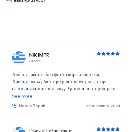
NIK IMPR
Greece
Από την πρώτη επίσκεψη στο ιατρείο του, ο κος
Χρυσοχέρης κέρδισε την εμπιστοσύνη μου, με την
επιστημονικότητα, τον επαγγελματισμό του, την ιατρική
ενσυναίσθηση, και την συνολική προσέγγιση στο ιατρικό
See more
μου θέμα (αριστερή βουβωνοκήλη). Αποφάσισα να του
Hernia Repair
10 December, 2024
αναθέσω την επίλυση του προβλήματός μου και το
αποτέλεσμα 2 μέρες μετά την επέμβαση είναι ακριβώς
όπως μου το είχε περιγράψει ο κος Χρυσοχέρης.
Γιώργος Πολυμενάκος
Υπερσύγχρονη μέθοδος λαπαροσκοπικής αφαίρεσης