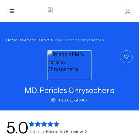
HOME
Home
>
Greece
>
Kavala
>
MD. Pericles Chrysocheris
BEST DOCTORS
FIND TREATMENT
HEALTH CENTER
MD.
Pericles Chrysocheris
GREECE
,
KAVALA
GET OFFER
NEW
ABOUT US
5.0
out of 5.
Based on
8
review
FAQS