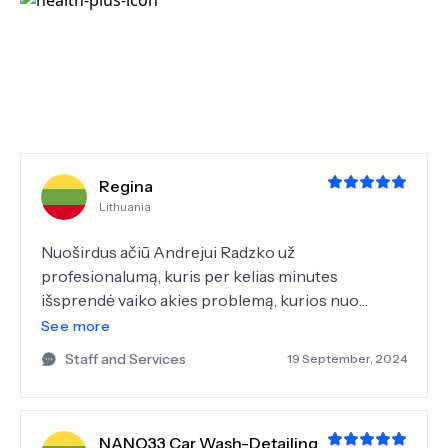
Regina
Lithuania
Nuoširdus ačiū Andrejui Radzko už
profesionalumą, kuris per kelias minutes
išsprendė vaiko akies problemą, kurios nuo
vidurnakčio nesugebėjo išspręsti Santarų vaikų
See more
skubios pagalbos gydytojai.
Staff and Services
19 September, 2024
NANO33 Car Wash-Detailing