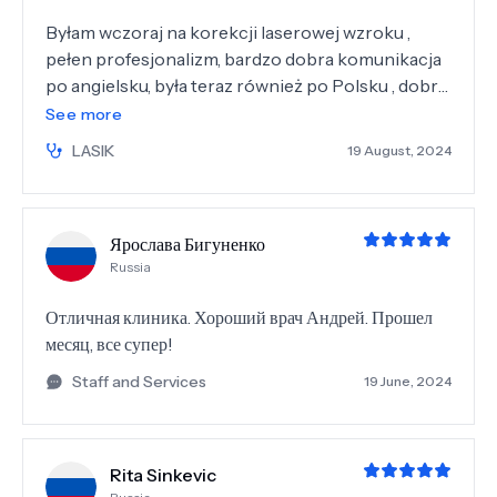
Byłam wczoraj na korekcji laserowej wzroku ,
pełen profesjonalizm, bardzo dobra komunikacja
po angielsku, była teraz również po Polsku , dobra
komunikacja, dziś czuje się super , widzę
See more
normalnie po 1 dniu Polecam
LASIK
19 August, 2024
Ярослава Бигуненко
Russia
Отличная клиника. Хороший врач Андрей. Прошел
месяц, все супер!
Staff and Services
19 June, 2024
Rita Sinkevic