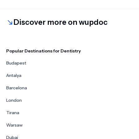
įsiklausykite į gydytojo žodžius,įvertinkite visus
faktorius ir priimkite gerai apgalvotą sprendimą
Discover more on wupdoc
,neskubėkite😉
Popular Destinations for Dentistry
Budapest
Antalya
Barcelona
London
Tirana
Warsaw
Dubai