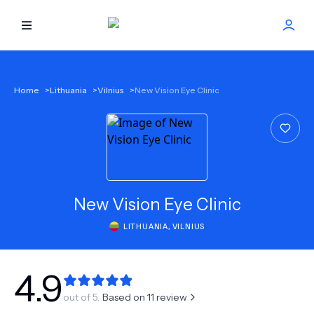
HOME
Home
>
Lithuania
>
Vilnius
>
New Vision Eye Clinic
BEST DOCTORS
FIND TREATMENT
HEALTH CENTER
New Vision Eye Clinic
LITHUANIA
,
VILNIUS
GET OFFER
NEW
ABOUT US
4.9
out of 5.
Based on
11
review
FAQS