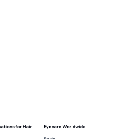
ations for Hair
Eyecare Worldwide
Spain