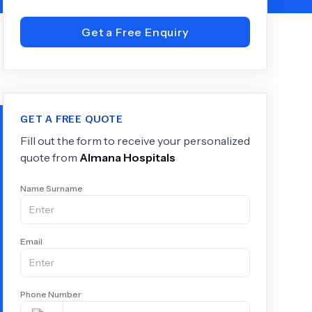
Get a Free Enquiry
+
6.0
k
GET A FREE QUOTE
Fill out the form to receive your personalized
quote from
Almana Hospitals
Name Surname
Email
Phone Number