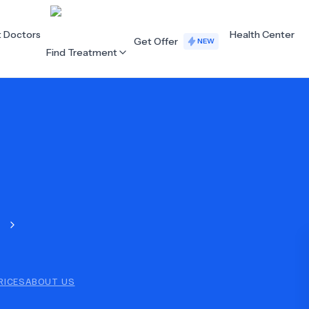
t Doctors
Health Center
Get Offer
NEW
Find Treatment
ALL CATEGORIES
Acupuncture
Dentistry
Cardiology
Dermatology
Eye Care
Fertility
s
Hair Loss
Holistic Health
Obstetrics / Gynaecology
Oncology
RICES
ABOUT US
Orthopaedics
Plastic Surgery