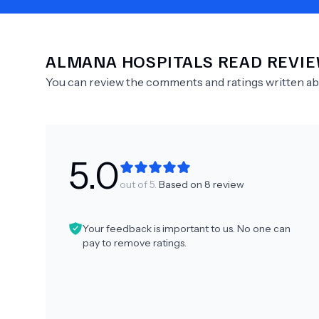
ALMANA HOSPITALS
READ REVI
Need Help?
You can review the comments and ratings written a
5.0
out of 5.
Based on
8
review
Your feedback is important to us. No one can
pay to remove ratings.