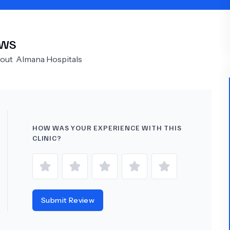
Psychology
Urology
EWS
See All Doctors
bout
Almana Hospitals
HOW WAS YOUR EXPERIENCE WITH THIS
CLINIC?
Submit Review