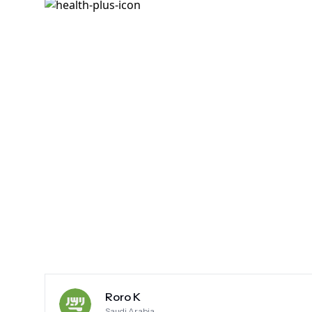
Roro K
Saudi Arabia