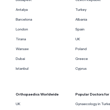
Antalya
Turkey
Barcelona
Albania
London
Spain
Tirana
UK
Warsaw
Poland
Dubai
Greece
Istanbul
Cyprus
Orthopaedics Worldwide
Popular Doctors fo
UK
Gynaecology in Turk