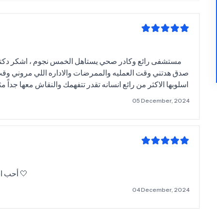
مستشفى رائع وكادر صحي يستاهل الخمس نجوم ، اشكر دكتورت
صدق هدتني وقت العمليه والممرضات والاداره اللي مروني وقت 
اسلوبها الاكثر من رائع انسانه تقدر تتفهمك والنقاش معها جداً
05 December, 2024
أحب اشكر البنات اللي بالمختبر .. قمه بالذوق واللطافه 🤍
04 December, 2024