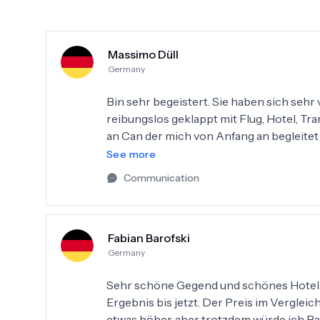
Massimo Düll
Germany
Bin sehr begeistert. Sie haben sich sehr v
reibungslos geklappt mit Flug, Hotel, Tr
an Can der mich von Anfang an begleitet 
oder Nacht. Er hat sich sehr viel Mühe 
See more
der drüber nachdenkt eine Haartranspla
Communication
dort hinzu gehen.
Fabian Barofski
Germany
Sehr schöne Gegend und schönes Hotel. 
Ergebnis bis jetzt. Der Preis im Vergleich
etwas höher, aber trotzdem würde ich Ba