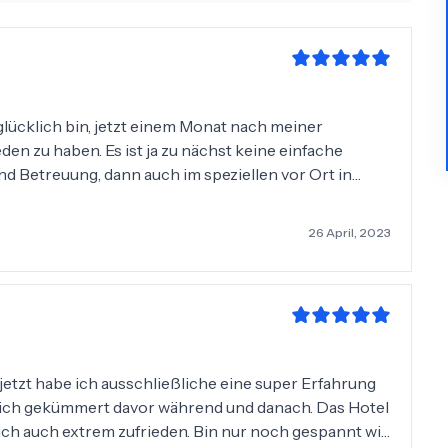
 glücklich bin, jetzt einem Monat nach meiner
den zu haben. Es ist ja zu nächst keine einfache
d Betreuung, dann auch im speziellen vor Ort in
nommen! Ich hab mich in der ganzen Zeit sehr gut
m um mein Wohlbefinden gesorgt. Die
26 April, 2023
ikationslos und war sehr professionell von der ersten
z auf das Ergebnis, da es selbst jetzt schon mit dem
rde mich auf jeden Fall jederzeit wieder für Bank of
 jetzt habe ich ausschließliche eine super Erfahrung
mich gekümmert davor während und danach. Das Hotel
n ich auch extrem zufrieden. Bin nur noch gespannt wie