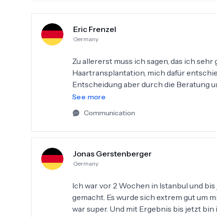
Eric Frenzel
Germany
Zu allererst muss ich sagen, das ich sehr
Haartransplantation, mich dafür entschie
Entscheidung aber durch die Beratung un
Istanbul, wurden mir jegliche Zweifel ge
See more
umsorgt gefühlt und es wurde sich enor
Communication
Haartransplantation verlief völlig kompl
bis zur letzten Minute. Ich bin enorm stol
neuen Ansatz richtig gut aussieht. Ich wü
Jonas Gerstenberger
Hair entscheiden.
Germany
Ich war vor 2 Wochen in Istanbul und bis
gemacht. Es wurde sich extrem gut um 
war super. Und mit Ergebnis bis jetzt bi