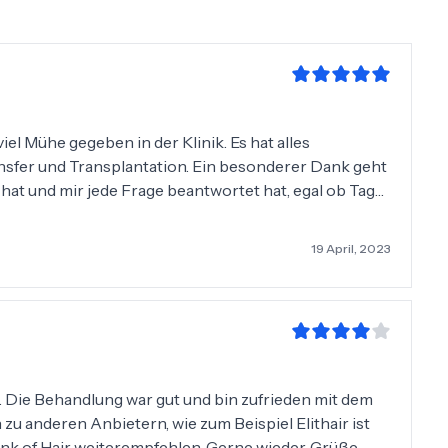
iel Mühe gegeben in der Klinik. Es hat alles
ansfer und Transplantation. Ein besonderer Dank geht
hat und mir jede Frage beantwortet hat, egal ob Tag
gegeben. Ich kann Bank of Hair jedem weiterempfehlen
ntation zu machen. Es war die beste Entscheidung
19 April, 2023
Die Behandlung war gut und bin zufrieden mit dem
 zu anderen Anbietern, wie zum Beispiel Elithair ist
nk of Hair weiterempfehlen. Gerne wieder. Grüße