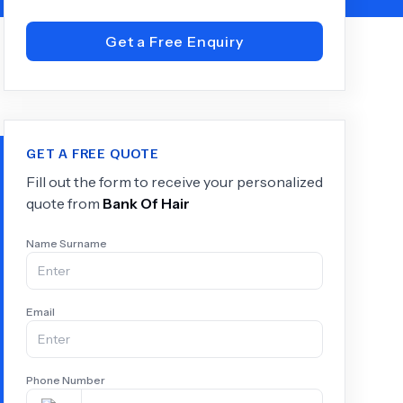
Get a Free Enquiry
+
6.0
k
GET A FREE QUOTE
Fill out the form to receive your personalized
quote from
Bank Of Hair
Name Surname
Email
Phone Number