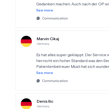
Gedanken machen. Auch nach der OP wir
stellen, falls man sich bei etwas unsicher 
See more
Communication
Marvin Cikaj
Germany
Es hat alles super geklappt. Der Service w
herrscht ein hoher Standard was den Servi
Patientenbetreuer Müsli hat sich wunder
nachgefragt wie es einem geht und ob man
See more
war gut ausgestattet und sehr sauber. Ei
Communication
konnte vor der OP nicht Frühstücken, da 
meinem Fall 6:30 Uhr in der Lobby warten
Uhr anfing, fiel das leider weg. Man hat 
Denis Ilic
bekommen und am Ende der OP nochmal e
Germany
zufrieden und würde es jedem weiteremp