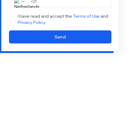
+
31
I have read and accept the
Terms of Use
and
Privacy Policy
Send