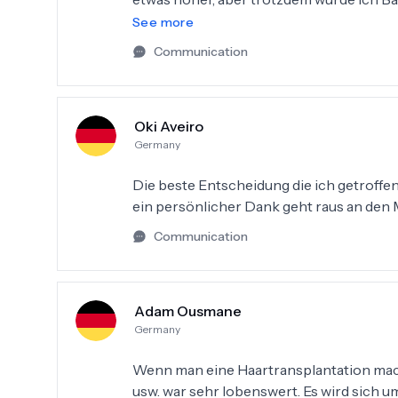
gehen raus an Herrn Müsli. =)
See more
Communication
Oki Aveiro
Germany
Die beste Entscheidung die ich getroffen
ein persönlicher Dank geht raus an den M
Communication
Adam Ousmane
Germany
Wenn man eine Haartransplantation machen
usw. war sehr lobenswert. Es wird sich 