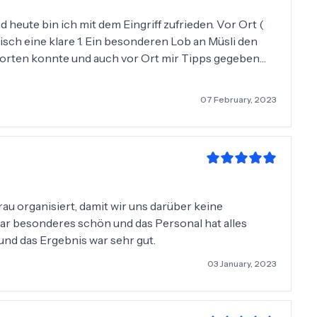
nd heute bin ich mit dem Eingriff zufrieden. Vor Ort (
risch eine klare 1. Ein besonderen Lob an Müsli den
worten konnte und auch vor Ort mir Tipps gegeben
en. Die Klinik ist ausgezeichnet und höchst
 die volle Punktzahl
07 February, 2023
ation), nicht verlief wie ich es mir vorstellte. Lange
ungen, obwohl ich diese bereist vorher getätigt habe.
 of hair machen und würde jedem es
au organisiert, damit wir uns darüber keine
r besonderes schön und das Personal hat alles
 und das Ergebnis war sehr gut.
03 January, 2023