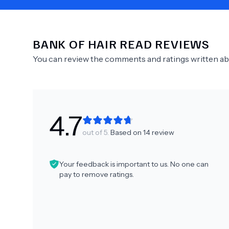
BANK OF HAIR
READ REVIEWS
Need Help?
You can review the comments and ratings written a
4.7
out of 5.
Based on
14
review
Your feedback is important to us. No one can
pay to remove ratings.