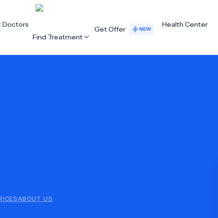
t Doctors
Health Center
Get Offer
NEW
Find Treatment
ALL CATEGORIES
Acupuncture
Dentistry
Cardiology
Dermatology
Eye Care
Fertility
Hair Loss
Holistic Health
Obstetrics / Gynaecology
Oncology
RICES
ABOUT US
Orthopaedics
Plastic Surgery