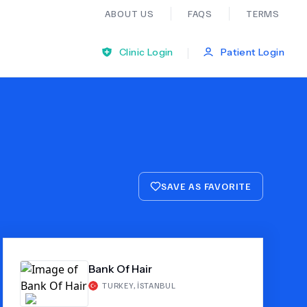
ABOUT US
FAQS
TERMS
|
Clinic Login
Patient Login
Bariatric Surgery
Ear Nose And Throat
SAVE AS FAVORITE
General Practice
Neurology
Bank Of Hair
Organ Transplants
TURKEY
,
İSTANBUL
Psychiatry