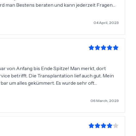
d man Bestens beraten und kann jederzeit Fragen
ist. Definitiv 5 Sterne verdient!
04 April, 2023
ar von Anfang bis Ende Spitze! Man merkt, dort
ce betrifft. Die Transplantation lief auch gut. Mein
bar um alles gekümmert. Es wurde sehr oft
 was braucht. Das Hotel war ebenfalls sehr gut. Es
ne Kleinigkeit hat mich jedoch etwas gestört. Man
06 March, 2023
man schon sehr früh in der Klinik sein musste ( in
 bis mich jemand abholt). Da das Frühstück erst 7
aber dafür in der Klinik zwischendurch eine Mahlzeit
ine Mahlzeit. Im großen und ganzen bin ich sehr
fehlen!