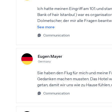
Ich hatte meinen Eingriff am 10.1. und sta
Bank of hair Istanbul ) war es organisato
Dolmetscher, der mir alle Fragen beant
hat mit der Verpflegung und allem weiter
See more
professionell, ein Lob an das Team von Bank of Hair. Leider kann ich nicht
Communication
geben, da der Ablauf vor der Op (Kommunik
warte Zeiten, mehrere Zahlungsaufforder
Trotzdem würde ich diesen Eingriff nochmals bei der Bank
Eugen Mayer
weiterempfehlen.
Germany
Sie haben den Flug für mich und meine Fr
Gedanken machen mussten. Das Hotel wa
getan, damit wir uns wie zu Hause fühlen,
Communication