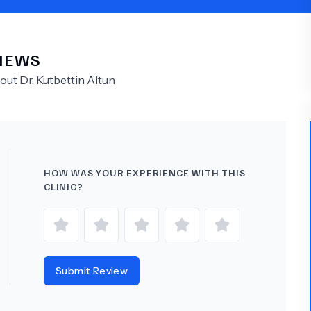
Psychology
Urology
IEWS
See All Doctors
bout
Dr.
Kutbettin Altun
HOW WAS YOUR EXPERIENCE WITH THIS
CLINIC?
Submit Review