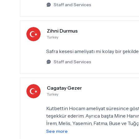
Kutbettin hocam ve ekip arkadaşlarının de
Staff and Services
Ameliyat sonrası genel cerrahi kliniğimi
anlatmakla bitiremem Kutbettin hocam m
olmadan tamamladı. Allah razı olsun kend
Zihni Durmus
Turkey
Safra kesesi ameliyatı mi kolay bir şekilde
Staff and Services
Cagatay Gezer
Turkey
Kutbettin Hocam ameliyat süresince göst
teşekkür ederim. Ayrıca başta Mine Hanım
İrem, Melis, Yasemin, Fatma, Buse ve Tuğç
nedeni ile tekrar tekrar teşekkür ederim.
See more