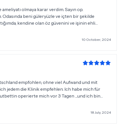
e ameliyatı olmaya karar verdim. Sayın op.
dasında beni güleryüzle ve içten bir şekilde
ktığımda, kendine olan öz güvenini ve işinin ehli
9.2024 tarihinde ameliyat oldum. Ameliyatim çok güzel
adı.6 saat sonrası yürümeye başladım. Mümkün
10 October, 2024
taburcu oldum. Bu gün (10.10.2024) kontrol için
üzel gidiyor. 7 kilo vermişim.2 kilosunun ödem
utschland empfohlen, ohne viel Aufwand und mit
ch jedem die Klinik empfehlen. Ich habe mich für
bettin operierte mich vor 3 Tagen ....und ich bin
mtliche Untersuchungen durchgeführt, durch
aschall, EKG, Lungenfunktionstest, Röntgen....wo man in
18 July, 2024
r in wenigen Stunden möglich. ICH MÖCHTE MICH
ITARBEIERN AUF DER STATION BEDANKEN DIE