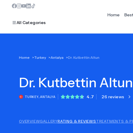
Home
Bes
All Categories
MOST POPULAR
Home
>
Turkey
>
Antalya
>
Dr. Kutbettin Altun
Dentistry
Dr.
Bariatric Surgery
Kutbettin Altun
Ear Nose And Throat
4.7
26 reviews
TURKEY
,
ANTALYA
Eye Care
Hair Loss
OVERVIEW
GALLERY
RATING & REVIEWS
TREATMENTS & P
Plastic Surgery