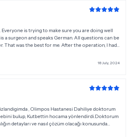
A AUCH LUSTIG WAREN. DANKE Ach....und meine
. Everyone is trying to make sure you are doing well
n is a surgeon and speaks German. All questions can be
best for me. After the operation, I had
ut. Everything is extremely organized and some
n example. All preliminary examinations were carried
18 July, 2024
tally justified. I was at the clinic with my husband and
looked after.
sizlandigimda , Olimpos Hastanesi Dahiliye doktorum
sebebini bulup, Kutbettin hocama yönlendirdi.Doktorum
alığın detayları ve nasıl çözüm olacağı konusunda
ede planladı. Baştan sona kadar, ameliyat surecim