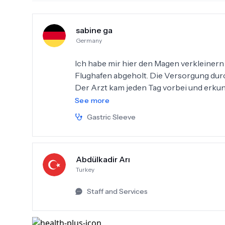
sabine ga
Germany
Ich habe mir hier den Magen verkleinern
Flughafen abgeholt. Die Versorgung durc
Der Arzt kam jeden Tag vorbei und erkun
organisiert. Auch die Übersetzerin war 
See more
Gastric Sleeve
Abdülkadir Arı
Turkey
Staff and Services