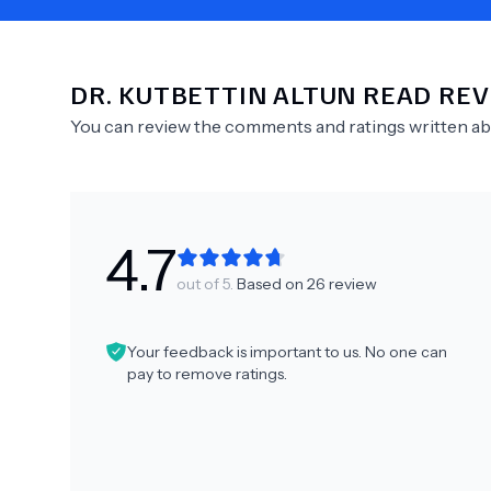
DR.
KUTBETTIN ALTUN
READ REV
Need Help?
You can review the comments and ratings written a
4.7
out of 5.
Based on
26
review
Your feedback is important to us. No one can
pay to remove ratings.