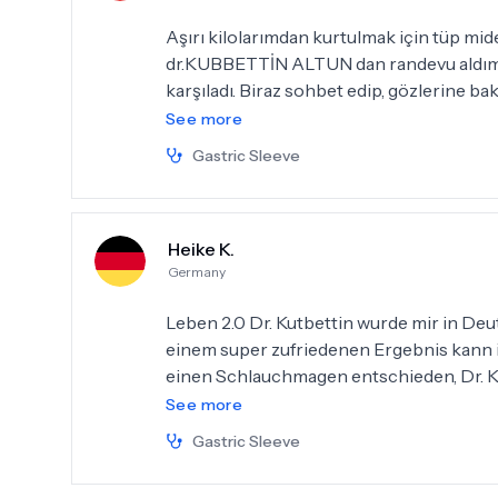
Aşırı kilolarımdan kurtulmak için tüp mid
dr.KUBBETTİN ALTUN dan randevu aldım. O
karşıladı. Biraz sohbet edip, gözlerine ba
olduğunu hissettim. Bir hafta sonra 26.0
See more
geçti. Ağrı yada bulantı gibi bir şey olm
Gastric Sleeve
olduğunca yürüdüm. 29.09.2024 tarihinde 
gittim. Kontrollerin yapıldı. Herşey çok g
olduğunu söylediler.
Heike K.
Germany
Leben 2.0 Dr. Kutbettin wurde mir in De
einem super zufriedenen Ergebnis kann i
einen Schlauchmagen entschieden, Dr. Kut
schon wieder fit. Vor der OP wurden sä
See more
Spezialisten die im Haus tätig sind...Ultr
Gastric Sleeve
Deutschland Wochen wartet war es hie
AUCH BEI ALLEN SCHWESTERN UND M