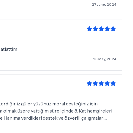
taycı titiz ve nezaketli yaklaşımıyla mükemmel geçti.
27 June, 2024
z hemşirelerin becerisi nezaketi hoşgörünün
aharetli eli ve zekasıyla operasyonumu komplikasyon
isinden ve değerli ekibinden.
 atlattim
26 May, 2024
erdiğiniz güler yüzünüz moral desteğiniz için
 olmak üzere yattığım süre içinde 3. Kat hemşireleri
e Hanıma verdikleri destek ve özverili çalışmaları