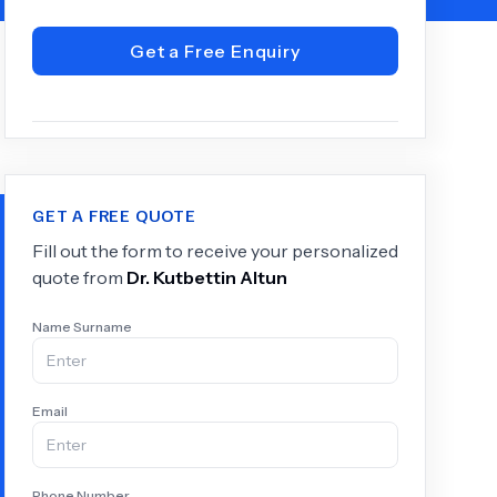
Get a Free Enquiry
+
6.0
k
GET A FREE QUOTE
Fill out the form to receive your personalized
quote from
Dr.
Kutbettin Altun
Name Surname
Email
Phone Number