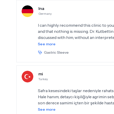
IMMER FREUNDLICH, ZUVORKOMMEND J
Ina
Begleitung war inklusive
Germany
I can highly recommend this clinic to you
and that nothing is missing. Dr. Kutbetti
discussed with him, without an interpreter. That was the 
no pain or anything else to complain abo
See more
hospitals here in Germany could follow a
Gastric Sleeve
out conscientiously. The agreed price is to
child. We had a large room and were well 
mi
Turkey
Safra kesesindeki taşlar nedeniyle rahat
Hale hanım, detaycı kişiliğiyle agrimin 
son derece samimi içten bir şekilde hast
bilgilendirme yapti.Amelitati en kısa sür
See more