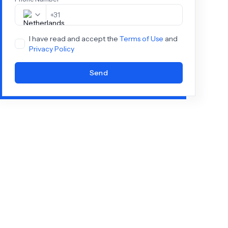
+
31
I have read and accept the
Terms of Use
and
Privacy Policy
Send