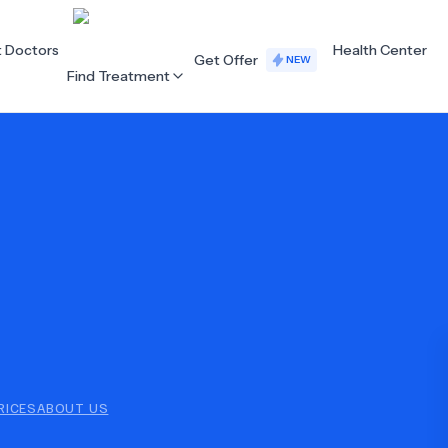
t Doctors
Health Center
Get Offer
NEW
Find Treatment
ALL CATEGORIES
Acupuncture
Dentistry
Cardiology
Dermatology
Eye Care
Fertility
Hair Loss
Holistic Health
Obstetrics / Gynaecology
Oncology
RICES
ABOUT US
Orthopaedics
Plastic Surgery