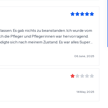
 lassen. Es gab nichts zu beanstanden. Ich wurde vom
h die Pfleger und Pflegerinnen war hervorragend.
digte sich nach meinem Zustand. Es war alles Super
super nettVielen Dank an das ganze Team.
06 June, 2025
14 May, 2025