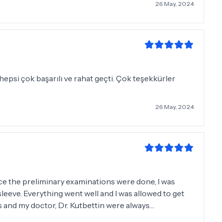
26 May, 2024
epsi çok başarılı ve rahat geçti. Çok teşekkürler
26 May, 2024
nce the preliminary examinations were done, I was
sleeve. Everything went well and I was allowed to get
es and my doctor, Dr. Kutbettin were always
 and Dr. Highly recommend Kutbettin. I would do this