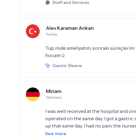
Staff and Services
Alev Karaman Arıkan
Turkey
Tüp mide ameliyatım, sonraki süreçlerim h
hocam☺️
Gastric Sleeve
Miriam
Germany
I was well received at the hospital and o
operated on the same day. I got a gastric 
up that same day. I had no pain, the nurs
approachable. I can recommend the clinic
See more