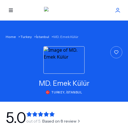
HOME
Home
>
Turkey
>
İstanbul
>
MD. Emek Külür
BEST DOCTORS
FIND TREATMENT
HEALTH CENTER
MD.
Emek Külür
TURKEY
,
İSTANBUL
GET OFFER
NEW
ABOUT US
5.0
out of 5.
Based on
8
review
FAQS