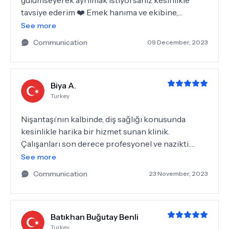
gülümseyerek ayrılmak istiyorsanız kesinlikle
tavsiye ederim ❤️ Emek hanıma ve ekibine,
profesyonelliği, zarifliği ve tüm süreçteki şeffaflığı
See more
için çok teşekkürler. 💐
Communication
09 December, 2023
Biya A.
Turkey
Nişantaşı’nın kalbinde, diş sağlığı konusunda
kesinlikle harika bir hizmet sunan klinik.
Çalışanları son derece profesyonel ve nazikti.
Doktor Emek hanım benim için en iyi tedavi
See more
seçeneklerini açıkladı ve tüm sorularımı sabırla
Communication
23 November, 2023
yanıtladı. Tedavim sonucunda, dişlerimdeki
sorunları çözdüler ve bu benim için büyük bir
mutluluk kaynağı oldu.Ağız sağlığına önem veren
Batıkhan Buğutay Benli
herkese tavsiye ederim, burada çok iyi ve
Turkey