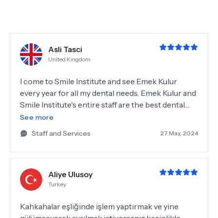
Asli Tasci
United Kingdom
I come to Smile Institute and see Emek Kulur
every year for all my dental needs. Emek Kulur and
Smile Institute's entire staff are the best dental
care people l have ever seen. They are friendly,
See more
caring, professional, and very knowledgeable and
Staff and Services
27 May, 2024
experienced with the cutting edge innovations in
dental care. If your dental health and smile matter,
this is the place to be. They deserve more than
Aliye Ulusoy
five stars; I truly recommend them!!!
Turkey
Kahkahalar eşliğinde işlem yaptırmak ve yine