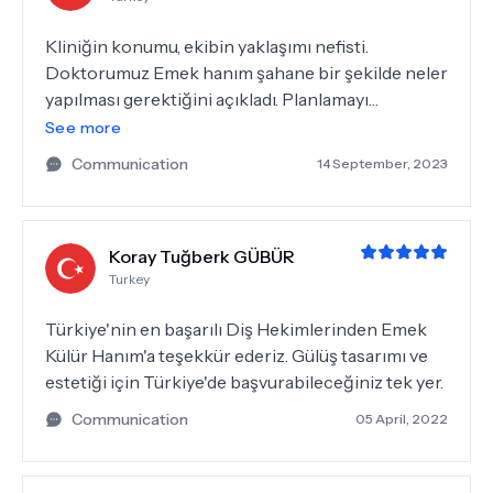
profesyonel ellerdesiniz!
Kliniğin konumu, ekibin yaklaşımı nefisti.
Doktorumuz Emek hanım şahane bir şekilde neler
yapılması gerektiğini açıkladı. Planlamayı
oluşturdu anlaşılır bir dille süreci aktardı. Hızlı ve
See more
mutlu bir şekilde tedavim tamamlandı. Sonsuz
Communication
14 September, 2023
teşekkürler :)
Koray Tuğberk GÜBÜR
Turkey
Türkiye'nin en başarılı Diş Hekimlerinden Emek
Külür Hanım'a teşekkür ederiz. Gülüş tasarımı ve
estetiği için Türkiye'de başvurabileceğiniz tek yer.
Communication
05 April, 2022