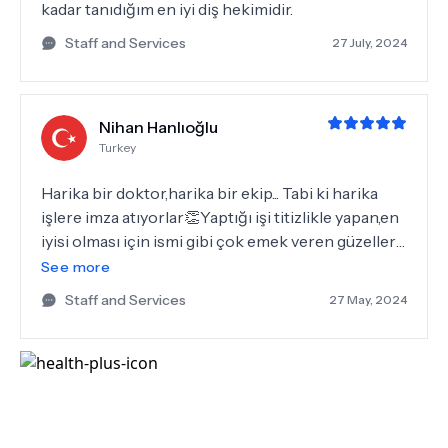
kadar tanıdığım en iyi diş hekimidir.
Staff and Services
27 July, 2024
Nihan Hanlıoğlu
Turkey
Harika bir doktor,harika bir ekip... Tabi ki harika
işlere imza atıyorlar👏Yaptığı işi titizlikle yapan,en
iyisi olması için ismi gibi çok emek veren güzeller
güzeli Emek Hanım🤍Herşey için çok teşekkür
See more
ediyorum.İyi ki siz ve ekibiniz🙏 Sevgiler Nihan
Staff and Services
27 May, 2024
Hanlıoğlu