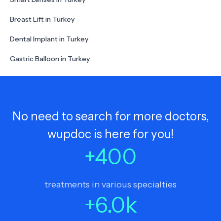
Breast Lift in Turkey
Dental Implant in Turkey
Gastric Balloon in Turkey
No need to search for more doctors,
wupdoc is here for you!
+
400
treatments in various specialties
+
6.0
k