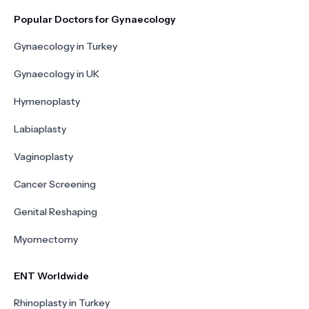
Popular Doctors for Gynaecology
Gynaecology in Turkey
Gynaecology in UK
Hymenoplasty
Labiaplasty
Vaginoplasty
Cancer Screening
Genital Reshaping
Myomectomy
ENT Worldwide
Rhinoplasty in Turkey