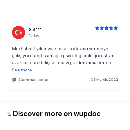
S S***
Turkey
Merhaba, 7 yıldır vajinimus korkumu yenmeye
çalışıyordum, bu amaçla psikologlar ile görüştüm
uzun bir süre bilişsel tedavi gördüm ama her ne
kadar ilerleme kaydettiğimi düşünsem de ilişki
See more
aşamasına geldiğimde tüm korkularım yeniden
Communication
08 March, 2022
önüme çıktı. Kendi başıma evde yapabilirim dedim
internette araştırd ım, kitaplar okudum, birçok
egzersizi tek başıma yapmaya çalıştım ama başarılı
olamadım ve hep erteledim. Sonra bir gün
internette araştırırken Nagihan Hanım karşıma
Discover more on wupdoc
çıktı randevu alıp tüm korkularımla yanına gittim.
Daha ilk seansta kendime inanmamı güvenmemi