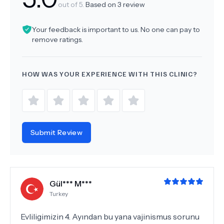
out of 5.
Based on
3
review
Your feedback is important to us. No one can pay to
remove ratings.
HOW WAS YOUR EXPERIENCE WITH THIS CLINIC?
Submit Review
Gül*** M***
Turkey
Evliligimizin 4. Ayından bu yana vajinismus sorunu