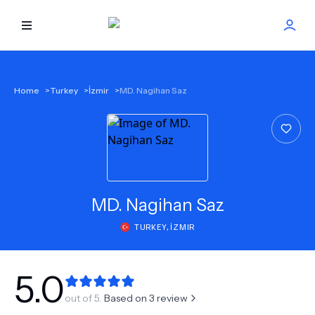
HOME
Home
>
Turkey
>
İzmir
>
MD. Nagihan Saz
BEST DOCTORS
FIND TREATMENT
HEALTH CENTER
MD.
Nagihan Saz
TURKEY
,
İZMIR
GET OFFER
NEW
ABOUT US
5.0
out of 5.
Based on
3
review
FAQS