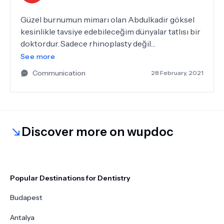
Güzel burnumun mimarı olan Abdulkadir göksel
kesinlikle tavsiye edebileceğim dünyalar tatlısı bir
doktordur. Sadece rhinoplasty değil
genioplastyde de çok başarılı olduğunu
See more
düşünüyorum.Ameliyat izim hiç kalmadı hatta yeni
Communication
28 February, 2021
tanıştığım hiç kimse ameliyat olduğumu anlamadı
.İşinde çok başarılı olmalarının dışında kendisi ve
hemşiresi özgül hanım güleryüzlülüğü ve
sıcakkanlılığıyla sadece ameliyatıma değil
kontrollere de büyük bir hevesle gitmemi
Discover more on wupdoc
sağlıyorlar.
Popular Destinations for Dentistry
Budapest
Antalya