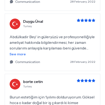
Communication
28 February, 2022
dokunuşlarla gerçekleşen bir dönüm noktasıydı.
Gözlerimi kapayıp açtım ve asıl rüyamın yeni
başladığını fark ettim. Sizi seviyorum Rinoistanbul,
Duygu Ünal
iyi ki varsınız !!! Güzel burnum ve ben sizi şimdiden
Turkey
çok özledik, anlaşılan sık sık görüşeceğiz :)))
Abdülkadir Bey' in güleryüzü ve profesyonelliğiyle
ameliyat hakkında bilgilendirmesi, her zaman
sorularımı anlayışla karşılaması beni güvende
hissettirdi. Çok rahat bir ameliyat süreci geçirdim.
See more
Hem sağlığınıza hem de doğal güzelliğinize
Communication
28 February, 2022
kavuşturan sihirli ellere ve harika bir kalbe sahip.
Size ve güzel ekibinize çooook teşekkür ederim.
borte cetin
Turkey
Burun estetiğim için 1.yılımı dolduruyorum. Göksel
hoca o kadar doğal bir iş çıkardı ki kimse