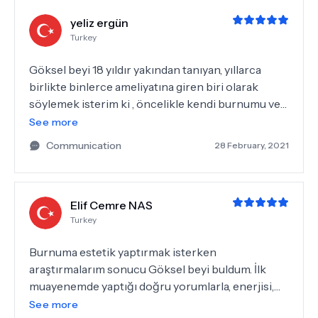
Profesyonellikleri ve pozitif enerjileri ile kendimi
yeliz ergün
süreç boyunca güvende hissettim. Ameliyat
Turkey
sonraki süreçte ise her daim yanımda olup tüm
anlamlı ve komik sorularıma bıkmadan cevap
Göksel beyi 18 yıldır yakından tanıyan, yıllarca
verdiler ve ameliyat sonrasında da rahat bir süreç
birlikte binlerce ameliyatına giren biri olarak
yaşamamı sağladılar. Göksel bey, Özgül hemşire ve
söylemek isterim ki , öncelikle kendi burnumu ve
tüm ekip iyi ki varsınız :)
kızımın kulak ameliyatını yaptı. Bunların yanında
See more
botox ve göz altı dolgularımdan da çok
Communication
28 February, 2021
memnunum . Hem hemşiresi hem de hastası
olarak kendimi ve sevdiklerimi başkasına emanet
edemezdim, İşindeki başarısında ve insancıl
Elif Cemre NAS
yaklaşımlarında üstüne tanımam, her zaman yol
Turkey
gösterenim olmuştur .Kendisine hiç düşünmeden
güvenebilirsiniz.Sonsuz teşekkürler Göksel bey:))
Burnuma estetik yaptırmak isterken
araştırmalarım sonucu Göksel beyi buldum. İlk
muayenemde yaptığı doğru yorumlarla, enerjisi,
güleryüzü, ilgisi ve her şeyden önce mesleki bilgisi
See more