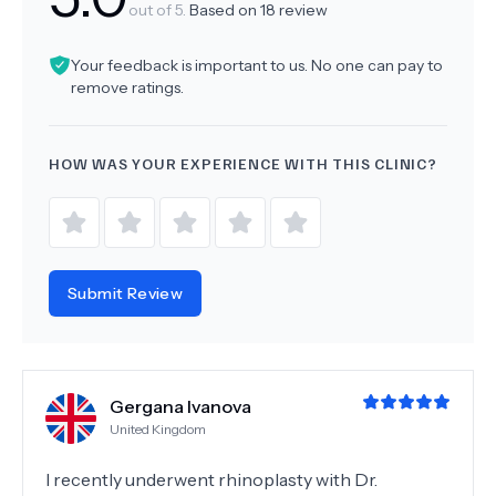
out of 5.
Based on
18
review
Your feedback is important to us. No one can pay to
remove ratings.
HOW WAS YOUR EXPERIENCE WITH THIS CLINIC?
Submit Review
Gergana Ivanova
United Kingdom
I recently underwent rhinoplasty with Dr.