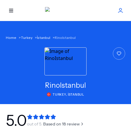
HOME
Home
>
Turkey
>
İstanbul
>
RinoIstanbul
BEST DOCTORS
FIND TREATMENT
HEALTH CENTER
RinoIstanbul
TURKEY
,
İSTANBUL
GET OFFER
NEW
ABOUT US
5.0
out of 5.
Based on
18
review
FAQS