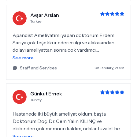
Avşar Arslan
Turkey
Apandist Ameliyatımı yapan doktorum Erdem
Sarıya çok teşekkür ederim ilgi ve alakasından
dolayı ameliyattan sonra cok yardımcı
oldu.Pansuman yapan hemşire arkadşlara
See more
sabrından ve ilgilerinden dolayı cok teşekkür
Staff and Services
05 January, 2025
ederim.
Günkut Ernek
Turkey
Hastanede iki büyük ameliyat oldum, başta
Doktorum Doç. Dr. Cem Yalın KILINÇ ve
ekibinden çok memnun kaldım, odalar tuvalet her
taraf tertemiz, hemşireler hastabakıcılar ve
See more