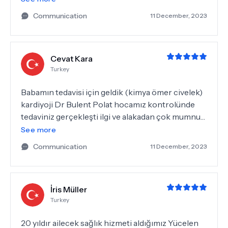
müsdahdemler çok ilgili ve güleryüzlü, yemekler ve
Communication
11 December, 2023
hijyen çok iyi idi. Çok teşekkür ederim.
Cevat Kara
Turkey
Babamın tedavisi için geldik (kimya ömer civelek)
kardiyoji Dr Bulent Polat hocamız kontrolünde
tedaviniz gerçekleşti ilgi ve alakadan çok mumnun
kaldık. Ayrıca çalışanları ve hemşireler çok çok
See more
ilgili her şey için çok teşekkür ederiz.
Communication
11 December, 2023
İris Müller
Turkey
20 yıldır ailecek sağlık hizmeti aldığımız Yücelen