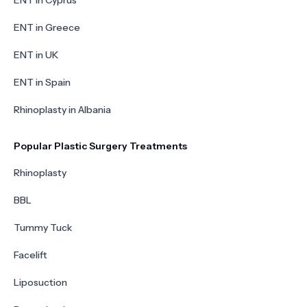
ENT in Cyprus
ENT in Greece
ENT in UK
ENT in Spain
Rhinoplasty in Albania
Popular Plastic Surgery Treatments
Rhinoplasty
BBL
Tummy Tuck
Facelift
Liposuction