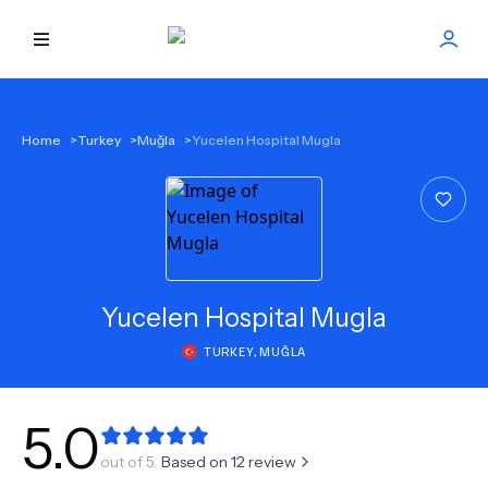
HOME
Home
>
Turkey
>
Muğla
>
Yucelen Hospital Mugla
BEST DOCTORS
FIND TREATMENT
HEALTH CENTER
Yucelen Hospital Mugla
TURKEY
,
MUĞLA
GET OFFER
NEW
ABOUT US
5.0
out of 5.
Based on
12
review
FAQS