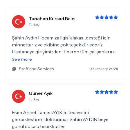
Tunahan Kursad Balcı
Turkey
Şahin Aydın Hocamıza ilgisi,alakası ,desteği için
minnettarız ve ekibine çok teşekkür ederiz
Hastaneye girişimizden itibaren tüm çalışanların
güleryüzlü ve yardımcı olmaya çalışması bize
See more
moral kaynağı oldu emeklerinden dolayı hepsine
Staff and Services
07 January, 2025
tek tek teşekkür ederiz bence 5 yıldızdan daha
fazlası
Güner Ayık
Turkey
Esim Ahnet Tamer AYIK'in tedavisini
gerceklestiren doktoumuz Sahin AYDIN beye
gonul dolusu tesekkurler