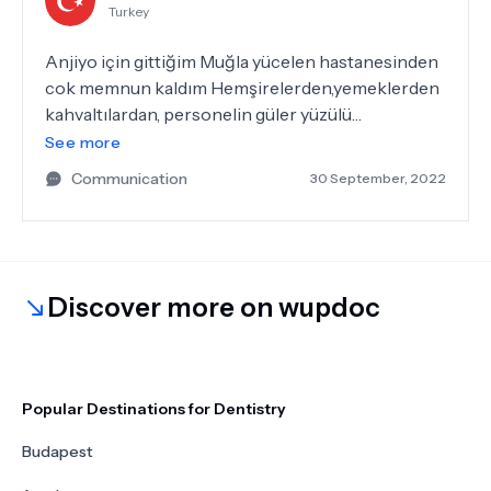
Turkey
sağlığı için check up yaptırmalarını tavsiye ederim.
Çalışanlarada emeği geçen hastane personeline
Anjiyo için gittiğim Muğla yücelen hastanesinden
çok teşekkür ederim.
cok memnun kaldım Hemşirelerden,yemeklerden
kahvaltılardan, personelin güler yüzülü
davranışından cok memnun kaldık,Özellikle DR.
See more
Bulent Polat beyden ayrıca memnun kaldıgımızı
Communication
30 September, 2022
belirtmek isteriz,Bülent bey hastanenin
kaybetmemesi gereken bir değerdirimiz diye
düşünüyorum.Hizmet kalitenizin dahada artması
dileğiyle saygılar sunuyorum..Nahit DENİZ..
Discover more on wupdoc
Popular Destinations for Dentistry
Budapest