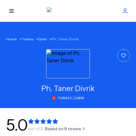
HOME
Home
>
Turkey
>
İzmir
>
Ph. Taner Divrik
BEST DOCTORS
FIND TREATMENT
HEALTH CENTER
Ph.
Taner Divrik
TURKEY
,
İZMIR
GET OFFER
NEW
ABOUT US
5.0
out of 5.
Based on
8
review
FAQS