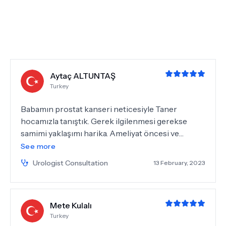
Aytaç ALTUNTAŞ
Turkey
Babamın prostat kanseri neticesiyle Taner
hocamızla tanıştık. Gerek ilgilenmesi gerekse
samimi yaklaşımı harika. Ameliyat öncesi ve
sonrasında ilgisi alakası eksik olmadı. Babacan
See more
konuşması ve uzmanlığı size güven veriyor.
Urologist Consultation
13 February, 2023
Tecrübesi sayesinde hastalığı atlattık. İzmir için
harika bir hoca. Tekrar kendisine teşekkürler.
Mete Kulalı
Turkey