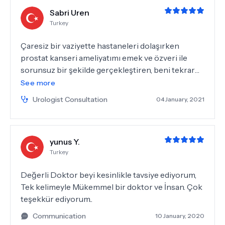
Sabri Uren
Turkey
Çaresiz bir vaziyette hastaneleri dolaşırken
prostat kanseri ameliyatımı emek ve özveri ile
sorunsuz bir şekilde gerçekleştiren, beni tekrar
sağlığıma kavuşturan silah arkadaşım Taner Divrik
See more
hocama çok teşekkür eder, saygılar sunarım🙏
Urologist Consultation
04 January, 2021
yunus Y.
Turkey
Değerli Doktor beyi kesinlikle tavsiye ediyorum,
Tek kelimeyle Mükemmel bir doktor ve İnsan. Çok
teşekkür ediyorum..
Communication
10 January, 2020