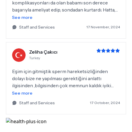
komplikasyonları da olan babamı son derece
başarıyla ameliyat edip, sondadan kurtardı. Hatta,
ameliyatı takip eden günlerde babamı ameliyat
See more
olduğuna ikna etmekte zorlandık hiç ağrısı sızısı
Staff and Services
17 November, 2024
olmadığı için. Ameliyat öncesinde de sonrasında
da nazik, anlayışlı yaklaşımı, bilgi birikimiyle
hastamızı ve biz yakınlarını her zaman güvende
Zeliha Çakıcı
hissettirdi. Kıymetli hocamıza minnettarız.
Turkey
Eşim için gitmiştik sperm hareketsizliğinden
dolayı bize ne yapılması gerektiğini anlattı
ilgisinden ,bilgisinden çok memnun kaldık iyiki
karşımıza çıkmış böylesine sempatik bir doktor.
See more
Staff and Services
17 October, 2024