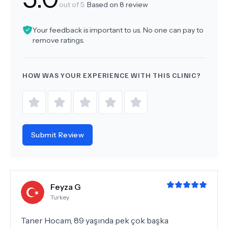
out of 5.
Based on
8
review
Your feedback is important to us. No one can pay to
remove ratings.
HOW WAS YOUR EXPERIENCE WITH THIS CLINIC?
Submit Review
Feyza G
Turkey
Taner Hocam, 89 yaşında pek çok başka