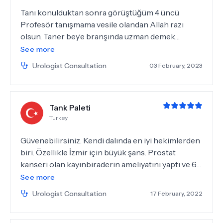
Tanı konulduktan sonra görüştüğüm 4 üncü
Profesör tanışmama vesile olandan Allah razı
olsun. Taner bey’e branşında uzman demek
haksızlık olur gerçekten branşında kendini
See more
aşmış.kendisiyle ilk görüşmemde ikna oldum ve
Urologist Consultation
03 February, 2023
hemen ameliyat oldum. Görebileceğim en samimi
ve sıcakkanlı ve karşısındakine acayip güven
veren bir doktor. Dahası sanki yakın bir
Tank Paleti
arkadaşınız gibi samimi Çok şanslıyım ki kendisiyle
Turkey
bu süreçte yollarım kesişti sayesinde şimdi çok
iyiyim. Ve Taner bey’e çok çok teşekkür ederim.
Güvenebilirsiniz. Kendi dalında en iyi hekimlerden
Mete KULALI.. 14/01/2023
biri. Özellikle İzmir için büyük şans. Prostat
kanseri olan kayınbiraderin ameliyatını yaptı ve 6
yıldır çok iyi.
See more
Urologist Consultation
17 February, 2022